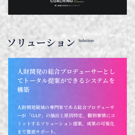
人財開発の総合プロデューサーとし
て
トータル提案ができるシステムを
構築
人財開発領域の専門家である総合プロデューサ
ーが
「GAP」の抽出と原因特定、
個別事情にコ
ミットするソリューション提案、
成果の可視化
まで徹底サポート。