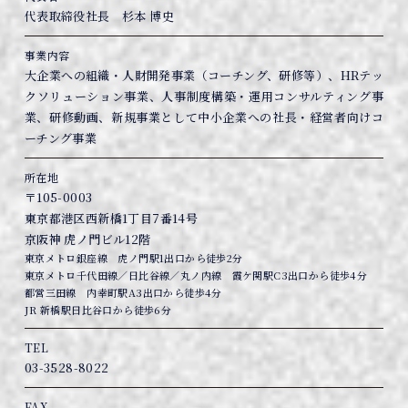
代表取締役社長 杉本 博史
事業内容
大企業への組織・人財開発事業（コーチング、研修等）、
HRテッ
クソリューション事業、人事制度構築・運用コンサルティング事
業、
研修動画、新規事業として中小企業への社長・経営者向けコ
ーチング事業
所在地
〒105-0003
東京都港区西新橋1丁目7番14号
京阪神 虎ノ門ビル12階
東京メトロ銀座線 虎ノ門駅1出口から徒歩2分
東京メトロ千代田線／日比谷線／丸ノ内線 霞ケ関駅C3出口から徒歩4分
都営三田線 内幸町駅A3出口から徒歩4分
JR 新橋駅日比谷口から徒歩6分
TEL
03-3528-8022
FAX